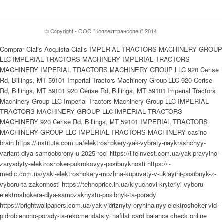
© Copyright - ООО "Коплекттрансспец" 2014
Comprar Cialis Acquista Cialis IMPERIAL TRACTORS MACHINERY GROUP
LLC IMPERIAL TRACTORS MACHINERY IMPERIAL TRACTORS
MACHINERY IMPERIAL TRACTORS MACHINERY GROUP LLC 920 Cerise
Rd, Billings, MT 59101 Imperial Tractors Machinery Group LLC 920 Cerise
Rd, Billings, MT 59101 920 Cerise Rd, Billings, MT 59101 Imperial Tractors
Machinery Group LLC Imperial Tractors Machinery Group LLC IMPERIAL
TRACTORS MACHINERY GROUP LLC IMPERIAL TRACTORS
MACHINERY 920 Cerise Rd, Billings, MT 59101 IMPERIAL TRACTORS
MACHINERY GROUP LLC IMPERIAL TRACTORS MACHINERY casino
brain https://institute.com.ua/elektroshokery-yak-vybraty-naykrashchyy-
variant-dlya-samooborony-u-2025-roci https://lifeinvest.com.ua/yak-pravylno-
zaryadyty-elektroshoker-pokrokovyy-posibnyknosti https://i-
medic.com.ua/yaki-elektroshokery-mozhna-kupuvaty-v-ukrayini-posibnyk-z-
vyboru-ta-zakonnosti https://tehnoprice.in.ua/klyuchovi-kryteriyi-vyboru-
elektroshokera-dlya-samozakhystu-posibnyk-ta-porady
https://brightwallpapers.com.ua/yak-vidriznyty-oryhinalnyy-elektroshoker-vid-
pidroblenoho-porady-ta-rekomendatsiyi hafilat card balance check online