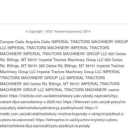
© Copyright - ООО "Коплекттрансспец" 2014
Comprar Cialis Acquista Cialis IMPERIAL TRACTORS MACHINERY GROUP
LLC IMPERIAL TRACTORS MACHINERY IMPERIAL TRACTORS
MACHINERY IMPERIAL TRACTORS MACHINERY GROUP LLC 920 Cerise
Rd, Billings, MT 59101 Imperial Tractors Machinery Group LLC 920 Cerise
Rd, Billings, MT 59101 920 Cerise Rd, Billings, MT 59101 Imperial Tractors
Machinery Group LLC Imperial Tractors Machinery Group LLC IMPERIAL
TRACTORS MACHINERY GROUP LLC IMPERIAL TRACTORS
MACHINERY 920 Cerise Rd, Billings, MT 59101 IMPERIAL TRACTORS
MACHINERY GROUP LLC IMPERIAL TRACTORS MACHINERY casino
brain https://institute.com.ua/elektroshokery-yak-vybraty-naykrashchyy-
variant-dlya-samooborony-u-2025-roci https://lifeinvest.com.ua/yak-pravylno-
zaryadyty-elektroshoker-pokrokovyy-posibnyknosti https://i-
medic.com.ua/yaki-elektroshokery-mozhna-kupuvaty-v-ukrayini-posibnyk-z-
vyboru-ta-zakonnosti https://tehnoprice.in.ua/klyuchovi-kryteriyi-vyboru-
elektroshokera-dlya-samozakhystu-posibnyk-ta-porady