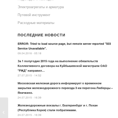
Электроагрегаты и арматура
Путевой инструмент
Расходные материалы
ПОСЛЕДНИЕ НОВОСТИ
ERROR: Tried to load source page, but remote server reported "503
Service Unavailable".
09.04.2016 - 05:18
За 1 полугодие 2015 года на выполнение обязательств
Коллективного договора на Куйбышевской магистрали ОАО
"РЖД" направил…
27.07.2015 - 14:52
Московская железная дорога информирует о временном
закрытии железнодорожного переезда 3 км перегона Люберцы –
Яничкино.
24.07.2015 - 16:39
Железнодорожные вокзалы г. Екатеринбург и г. Похан
(Республика Корея) стали побратимами.
Подкладка Д-50
24.07.2015 - 16:39