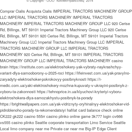
© Copyright - ООО "Коплекттрансспец" 2014
Comprar Cialis Acquista Cialis IMPERIAL TRACTORS MACHINERY GROUP
LLC IMPERIAL TRACTORS MACHINERY IMPERIAL TRACTORS
MACHINERY IMPERIAL TRACTORS MACHINERY GROUP LLC 920 Cerise
Rd, Billings, MT 59101 Imperial Tractors Machinery Group LLC 920 Cerise
Rd, Billings, MT 59101 920 Cerise Rd, Billings, MT 59101 Imperial Tractors
Machinery Group LLC Imperial Tractors Machinery Group LLC IMPERIAL
TRACTORS MACHINERY GROUP LLC IMPERIAL TRACTORS
MACHINERY 920 Cerise Rd, Billings, MT 59101 IMPERIAL TRACTORS
MACHINERY GROUP LLC IMPERIAL TRACTORS MACHINERY casino
brain https://institute.com.ua/elektroshokery-yak-vybraty-naykrashchyy-
variant-dlya-samooborony-u-2025-roci https://lifeinvest.com.ua/yak-pravylno-
zaryadyty-elektroshoker-pokrokovyy-posibnyknosti https://i-
medic.com.ua/yaki-elektroshokery-mozhna-kupuvaty-v-ukrayini-posibnyk-z-
vyboru-ta-zakonnosti https://tehnoprice.in.ua/klyuchovi-kryteriyi-vyboru-
elektroshokera-dlya-samozakhystu-posibnyk-ta-porady
https://brightwallpapers.com.ua/yak-vidriznyty-oryhinalnyy-elektroshoker-vid-
pidroblenoho-porady-ta-rekomendatsiyi hafilat card balance check online
CK222 gk222 casino 555rr casino plinko online game 3k777 login cv666
vs555 casino plinko Seattle corporate transportation Limo Service Seattle
Local limo company near me Private car near me Big-IP Edge Client