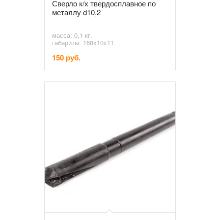
Сверло к/х твердосплавное по
металлу d10,2
масса: 0,1 кг.
габариты: 168х10х11
150 руб.