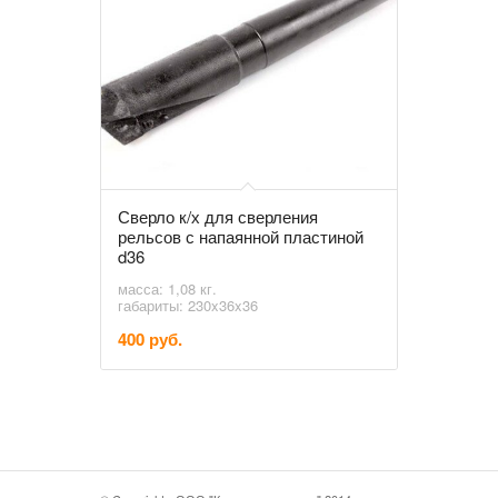
Сверло к/х для сверления
рельсов с напаянной пластиной
d36
масса: 1,08 кг.
габариты: 230x36x36
400 руб.