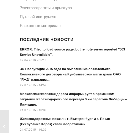
Электроагрегаты и арматура
Путевой инструмент
Расходные материалы
ПОСЛЕДНИЕ НОВОСТИ
ERROR: Tried to load source page, but remote server reported "503
Service Unavailable".
09.04.2016 - 05:18
За 1 полугодие 2015 года на выполнение обязательств
Коллективного договора на Куйбышевской магистрали ОАО
"РЖД" направил…
27.07.2015 - 14:52
Московская железная дорога информирует о временном
закрытии железнодорожного переезда 3 км перегона Люберцы –
Яничкино.
24.07.2015 - 16:39
Железнодорожные вокзалы г. Екатеринбург и г. Похан
(Республика Корея) стали побратимами.
Моментный ключ КМ-600
24.07.2015 - 16:39