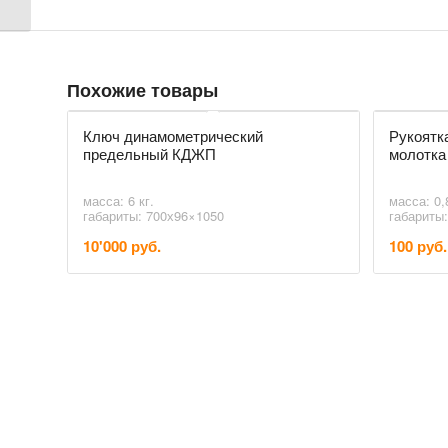
Похожие товары
Ключ динамометрический
Рукоятк
предельный КДЖП
молотка
масса: 6 кг.
масса: 0,8
габариты: 700х96×1050
габариты
10'000 руб.
100 руб.