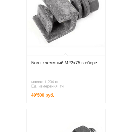
Болт клеммный М22х75 в сборе
масса: 1,234 кг.
Ед. измерения: тн
49'500 руб.