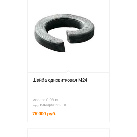
Шайба одновитковая М24
масса: 0,08 кг.
Ед. измерения: тн
75'000 руб.