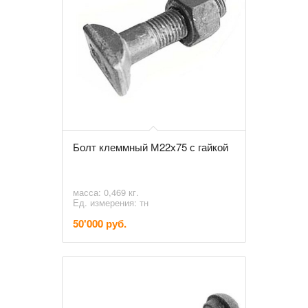
Болт клеммный М22х75 с гайкой
масса: 0,469 кг.
Ед. измерения: тн
50'000 руб.