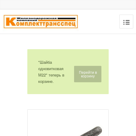
"Шайба
одновитковая
Перейти в
М22" теперь в
корзину
корзине.