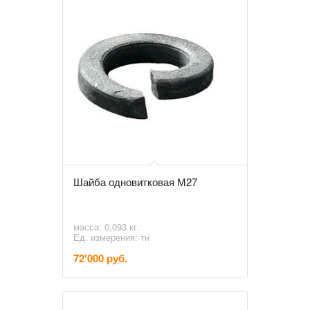
Шайба одновитковая М27
масса: 0,093 кг.
Ед. измерения: тн
72'000 руб.