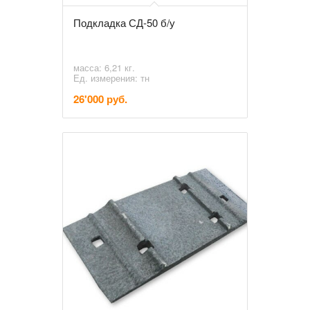
Подкладка СД-50 б/у
масса: 6,21 кг.
Ед. измерения: тн
26'000 руб.