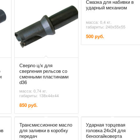
Смазка для набивки в
ударный механизм
масса: 0,4 кг.
габариты: 240х55х55
500 руб.
Сверло ц/х для
о
сверления рельсов со
и
сменными пластинами
d36
масса: 0,74 кг.
габариты: 138х44х44
850 руб.
Трансмиссионное масло
Ударная торцевая
ов
для заливки в коробку
головка 24х24 для
передач
бензогайковерта