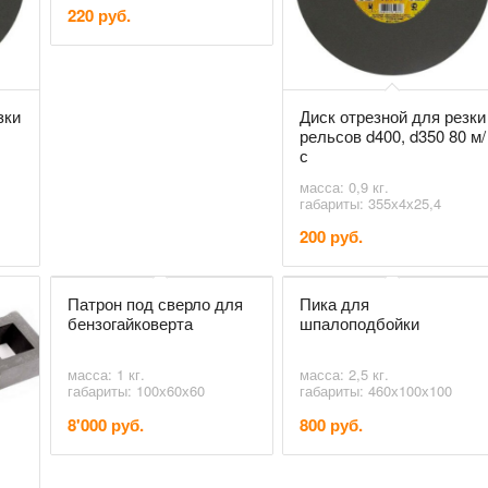
220 руб.
зки
Диск отрезной для резки
рельсов d400, d350 80 м/
с
масса: 0,9 кг.
габариты: 355х4х25,4
200 руб.
Патрон под сверло для
Пика для
бензогайковерта
шпалоподбойки
масса: 1 кг.
масса: 2,5 кг.
габариты: 100х60х60
габариты: 460х100х100
8'000 руб.
800 руб.