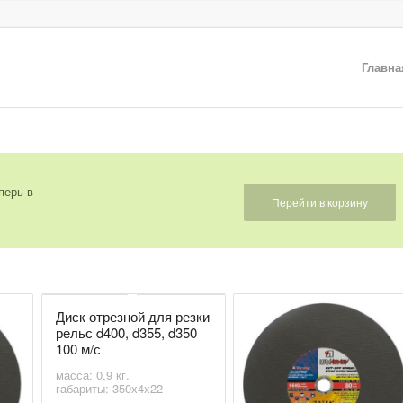
Главна
перь в
Перейти в корзину
Диск отрезной для резки
рельс d400, d355, d350
100 м/с
масса: 0,9 кг.
габариты: 350х4х22