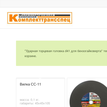
"Ударная торцевая головка d41 для бензогайковерта" те
корзине.
Вилка СС-11
масса: 0,1 кг.
габариты: 45х45х105