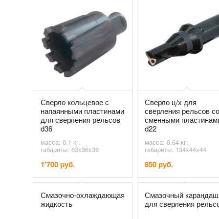
Сверло кольцевое с
Сверло ц/х для
напаянными пластинами
сверления рельсов с
для сверления рельсов
сменными пластинам
d36
d22
масса: 0,1 кг.
масса: 0,64 кг.
габариты: 63x36x36
габариты: 134х44х44
1'700 руб.
850 руб.
Смазочно-охлаждающая
Смазочный карандаш
жидкость
для сверления рельс