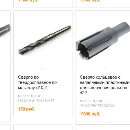
Сверло к/х
Сверло кольцевое с
твердосплавное по
напаянными пластинами
металлу d10,2
для сверления рельсов
d22
масса: 0,1 кг.
габариты: 168х10х11
масса: 0,1 кг.
габариты: 63х22х22
150 руб.
1'690 руб.