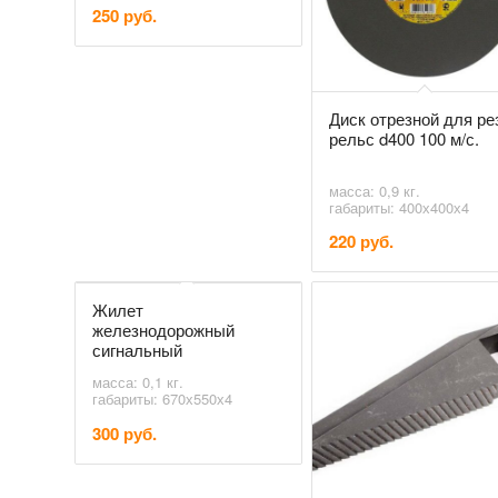
250 руб.
Диск отрезной для ре
рельс d400 100 м/с.
масса: 0,9 кг.
габариты: 400х400х4
220 руб.
Жилет
железнодорожный
сигнальный
масса: 0,1 кг.
габариты: 670х550х4
300 руб.