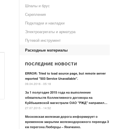
Шпалы и брус
Скрепления
Подкладки и накладки
Электроагрегаты и арматура
Путевой инструмент
Расходные материалы
ПОСЛЕДНИЕ НОВОСТИ
ERROR: Tried to load source page, but remote server
reported "503 Service Unavailable".
09.04.2016 - 05:18
За 1 полугодие 2015 года на выполнение
обязательств Коллективного договора на
Куйбышевской магистрали ОАО "РЖД" направил…
27.07.2015 - 14:52
Московская железная дорога информирует о
временном закрытии железнодорожного переезда 3
км перегона Люберцы – Яничкино.