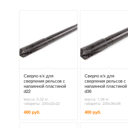
Сверло к/х для
Сверло к/х для
сверления рельсов с
сверления рельсов с
напаянной пластиной
напаянной пластиной
d22
d36
масса: 0,32 кг.
масса: 1,08 кг.
габариты: 230x22x22
габариты: 230x36x36
400 руб.
400 руб.