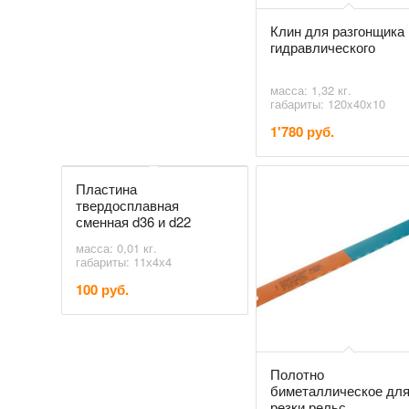
Клин для разгонщика
гидравлического
масса: 1,32 кг.
габариты: 120x40x10
1'780 руб.
Пластина
твердосплавная
сменная d36 и d22
масса: 0,01 кг.
габариты: 11х4х4
100 руб.
Полотно
биметаллическое дл
резки рельс