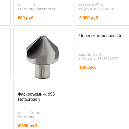
масса: 1 кг.
масса: 0,67 кг.
габариты: 100х65х230
габариты: 60х54х54
500 руб.
3'000 руб.
Черенок деревянный
масса: 1,5 кг.
габариты: 38x38x1200
100 руб.
Фаскосъемник d36
Rotabroach
масса: 0,1 кг.
габариты:
4'000 руб.