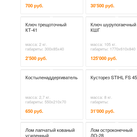
700 руб.
30'500 руб.
Ключ трещоточный
Ключ шурупогаечный
КТ-41
КШГ
масса: 2 кг.
масса: 105 кг.
габариты: 300х85х40
габариты: 1770х610х840
2'500 руб.
125'000 руб.
Костыленаддергиватель
Кусторез STIHL FS 4
масса: 2,7 кг.
масса: 8 кг.
габариты: 550х210х70
габариты:
650 руб.
31'000 руб.
Лом лапчатый кованый
Лом остроконечный
усиленный
ЛО-28