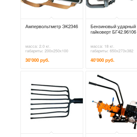
Ампервольтметр ЭК2346
Бензиновый ударный
гайковерт БГ42.96106
масса: 2.0 кг.
масса: 18 кг.
габариты: 200х250х100
габариты: 650х273х382
30'000 руб.
40'000 руб.