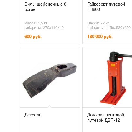
Вилы щебеночные 8-
Гайковерт путевой
рогие
ГП800
масса: 1,5 кг.
масса: 72 кг.
габариты: 270х110х40
габариты: 1150х520х950
600 руб.
180'000 руб.
Дексель
Домкрат винтовой
путевой ДВП-12