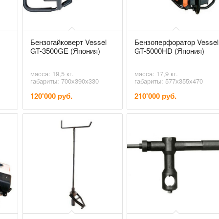
Бензогайковерт Vessel
Бензоперфоратор Vessel
GT-3500GE (Япония)
GT-5000HD (Япония)
масса: 19,5 кг.
масса: 17,9 кг.
габариты: 700х390х330
габариты: 577х355х470
120'000 руб.
210'000 руб.