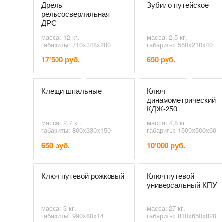
Дрель
Зубило путейское
рельсосверлильная
ДРС
масса: 12 кг.
масса: 2,5 кг.
габариты: 710х348х200
габариты: 550х210х40
17'500 руб.
650 руб.
Клещи шпальные
Ключ
динамометрический
КДЖ-250
масса: 2,7 кг.
масса: 4,8 кг.
габариты: 800х330х150
габариты: 1500х500х60
650 руб.
10'000 руб.
Ключ путевой рожковый
Ключ путевой
универсальный КПУ
масса: 3 кг.
масса: 27 кг.
габариты: 990х80х14
габариты: 810х650х820