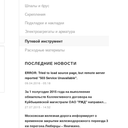
Шпалы и брус
Скрепления
Подкладки и накладки
Электроагрегаты и арматура
Путевой инструмент
Расходные материалы
ПОСЛЕДНИЕ НОВОСТИ
ERROR: Tried to load source page, but remote server
reported "503 Service Unavailable".
09.04.2016 - 05:18
За 1 полугодие 2015 года на выполнение
обязательств Коллективного договора на
Куйбышевской магистрали ОАО "РЖД" направил…
27.07.2015 - 14:52
Московская железная дорога информирует о
временном закрытии железнодорожного переезда 3
км перегона Люберцы – Яничкино.