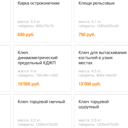
Кирка остроконечная
Клещи рельсовые
масса: 3,5 кг.
масса: 4,1 кг.
габариты: 400х70х70
габариты: 1280х630х40
650 руб.
750 руб.
Ключ
Ключ для вытаскивания
динамометрический
костылей в узких
предельный КДЖП
местах
масса: 6 кг.
масса: 4,5 кг.
габариты: 700х96×1050
габариты: 800х140х50
10'000 руб.
12'000 руб.
Ключ торцевой гаечный
Ключ торцевой
шурупный
масса: 2,5 кг.
масса: 2,5 кг.
габариты: 1200х470х20
габариты: 1200х470х20