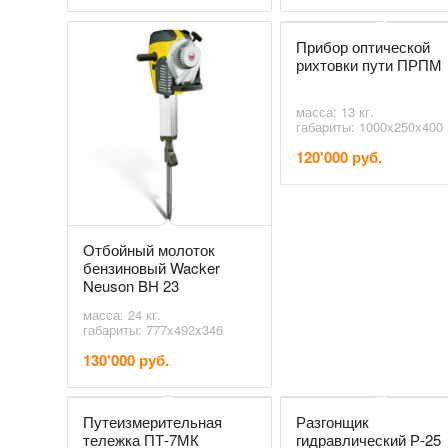
Прибор оптической
рихтовки пути ПРПМ
масса: 13 кг.
габариты: 1000x250x400
120'000 руб.
Отбойный молоток
бензиновый Wacker
Neuson BH 23
масса: 24 кг.
габариты: 777x492x346
130'000 руб.
Путеизмерительная
Разгонщик
тележка ПТ-7МК
гидравлический Р-25