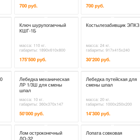
700 руб.
700 руб.
Ключ шурупогаечный
Костылезабивщик ЭПКЗ
КШГ-1Б
масса: 110 кг.
масса: 24 кг.
габариты: 1890х610х800
габариты: 917х415х240
175'500 руб.
30'200 руб.
50
Лебедка механическая
Лебедка путейская для
ЛР 1/3Ш для смены
смены шпал
шпал
масса: 10 кг.
масса: 20 кг.
габариты: 360х370х147
габариты: 1000х250х200
50'000 руб.
14'300 руб.
Лом остроконечный
Лопата совковая
ЛО-32