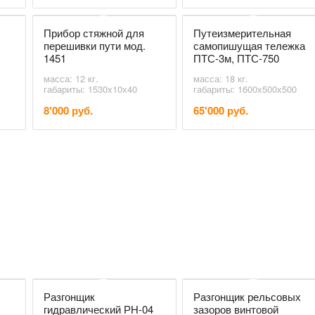
Прибор стяжной для
Путеизмерительная
перешивки пути мод.
самопишущая тележка
1451
ПТС-3м, ПТС-750
масса: 12 кг.
масса: 18 кг.
габариты: 1530х10х40
габариты: 1600х500х500
8'000 руб.
65'000 руб.
Разгонщик
Разгонщик рельсовых
гидравлический РН-04
зазоров винтовой