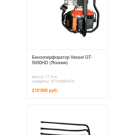
Бензоперфоратор Vessel GT-
5000HD (Япония)
масса: 17,9 кг.
габариты: 577х355х470
210'000 руб.