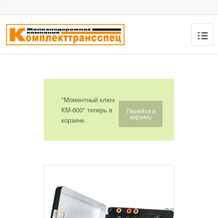
"Моментный ключ
КМ-600" теперь в
Перейти в
корзину
корзине.