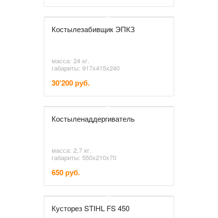
Костылезабивщик ЭПКЗ
масса: 24 кг.
габариты: 917х415х240
30'200 руб.
Костыленаддергиватель
масса: 2,7 кг.
габариты: 550х210х70
650 руб.
Кусторез STIHL FS 450