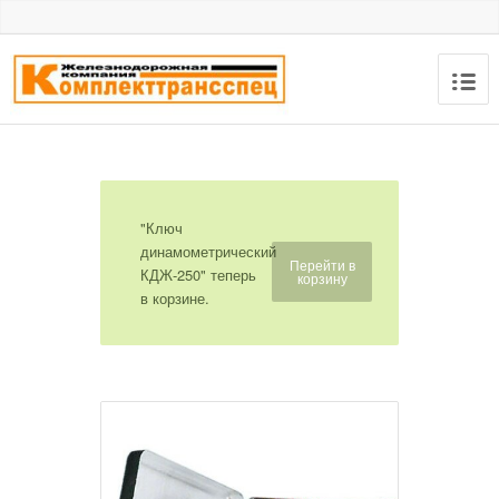
"Ключ
динамометрический
Перейти в
КДЖ-250" теперь
корзину
в корзине.