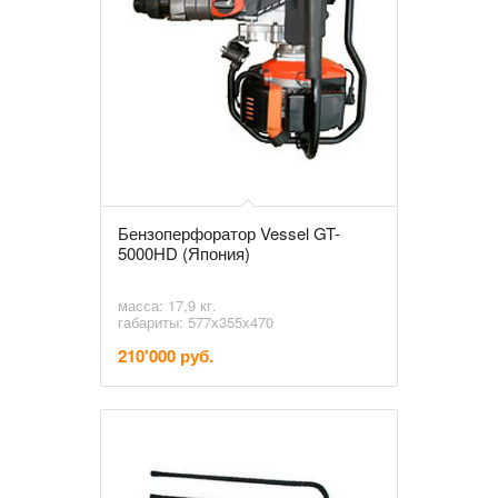
Бензоперфоратор Vessel GT-
5000HD (Япония)
масса: 17,9 кг.
габариты: 577х355х470
210'000 руб.