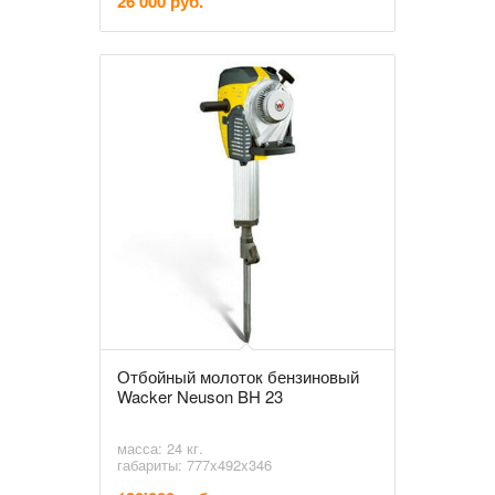
26'000 руб.
Отбойный молоток бензиновый
Wacker Neuson BH 23
масса: 24 кг.
габариты: 777x492x346